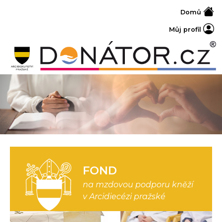
Domů
Můj profil
FOND
na mzdovou podporu kněží
v Arcidiecézi pražské