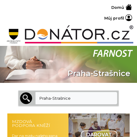
Domů
Můj profil
Praha-Strašnice
Praha-Strašnice
MZDOVÁ
PODPORA KNĚŽÍ
DAROVAT
Dar na mzdu našeho pana