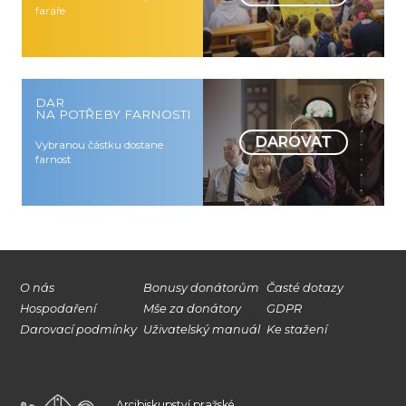
faráře
DAR
NA POTŘEBY FARNOSTI
DAROVAT
Vybranou částku dostane
farnost
O nás
Bonusy donátorům
Časté dotazy
Hospodaření
Mše za donátory
GDPR
Darovací podmínky
Uživatelský manuál
Ke stažení
Arcibiskupství pražské